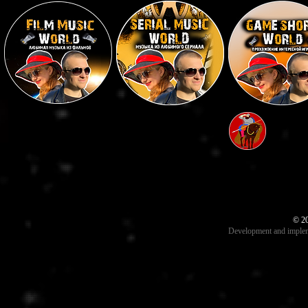
© 20
Development and implem