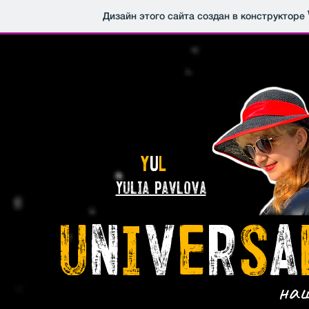
Дизайн этого сайта создан в конструкторе
Y
U
L
Yulia Pavlova
u
n
i
v
e
r
s
a
наш